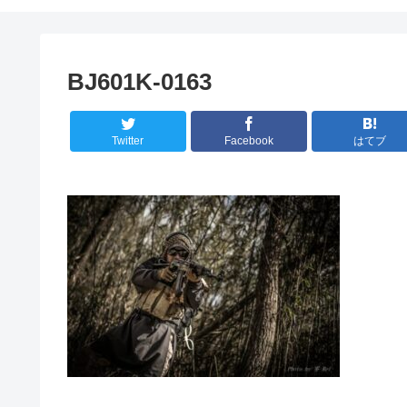
BJ601K-0163
Twitter
Facebook
はてブ