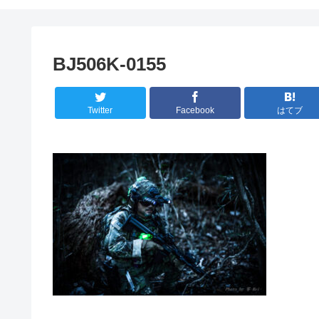
BJ506K-0155
Twitter
Facebook
はてブ