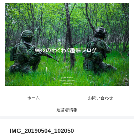
ホーム
お問い合わせ
運営者情報
IMG_20190504_102050